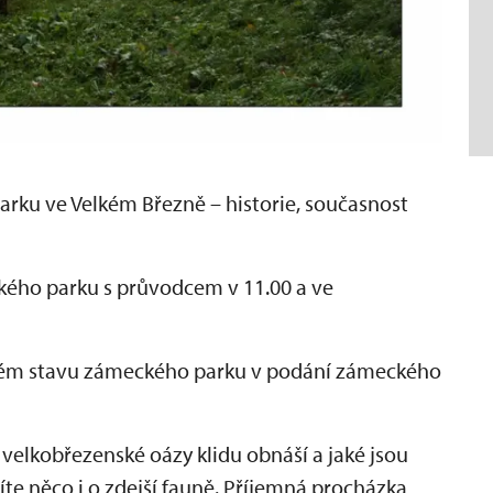
rku ve Velkém Březně – historie, současnost
ého parku s průvodcem v 11.00 a ve
asném stavu zámeckého parku v podání zámeckého
velkobřezenské oázy klidu obnáší a jaké jsou
te něco i o zdejší fauně. Příjemná procházka