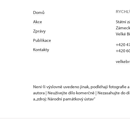
RYCHL
Domů
Akce
Státní 
Zámecká
Zprávy
Velké B
Publikace
+420 4
Kontakty
+420 6
velkeb
Není-li výslovně uvedeno jinak, podléhají fotografie a
autora | Neužívejte dílo komerčně | Nezasahujte do dí
a „zdroj: Národní památkový ústav“