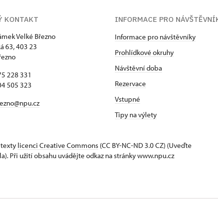
Ý KONTAKT
INFORMACE PRO NÁVŠTĚVNÍ
zámek Velké Březno
Informace pro návštěvníky
 63, 403 23
Prohlídkové okruhy
řezno
Návštěvní doba
75 228 331
Rezervace
04 505 323
Vstupné
rezno@npu.cz
Tipy na výlety
 texty
licenci Creative Commons
(CC BY-NC-ND 3.0 CZ) (Uveďte
la). Při užití obsahu uvádějte odkaz na stránky www.npu.cz