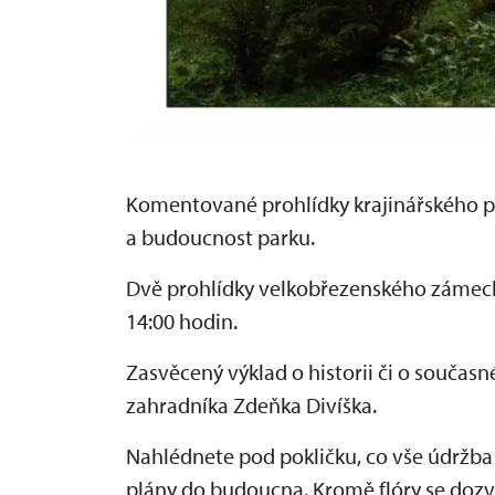
Komentované prohlídky krajinářského pa
a budoucnost parku.
Dvě prohlídky velkobřezenského zámeck
14:00 hodin.
Zasvěcený výklad o historii či o souč
zahradníka Zdeňka Divíška.
Nahlédnete pod pokličku, co vše údržba 
plány do budoucna. Kromě flóry se dozví