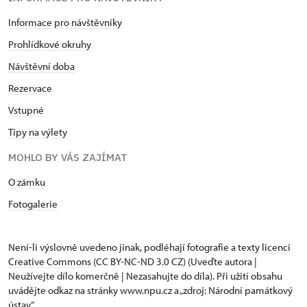
Informace pro návštěvníky
Prohlídkové okruhy
Návštěvní doba
Rezervace
Vstupné
Tipy na výlety
MOHLO BY VÁS ZAJÍMAT
O zámku
Fotogalerie
Není-li výslovně uvedeno jinak, podléhají fotografie a texty
licenci
Creative Commons
(CC BY-NC-ND 3.0 CZ) (Uveďte autora |
Neužívejte dílo komerčně | Nezasahujte do díla). Při užití obsahu
uvádějte odkaz na stránky www.npu.cz a „zdroj: Národní památkový
ústav“