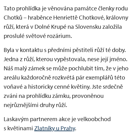
Tato prohlídka je věnována památce členky rodu
Chotků – hraběnce Henriettě Chotkové, královny
růží, která v Dolné Krupé na Slovensku založila
proslulé světové rozárium.
Byla v kontaktu s předními pěstiteli růží té doby.
Jedna z růží, kterou vypěstovala, nese její jméno.
Náš malý zámek se může pochlubit tím, že v jeho
areálu každoročně rozkvétá pár exemplářů této
voňavé a historicky cenné květiny. Jste srdečně
zváni na prohlídku zámku, provoněnou
nejrůznějšími druhy růží.
Laskavým partnerem akce je velkoobchod
s květinami
Zlatníky u Prahy
.