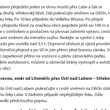
Labem přejedete jeden ze dvou mostů přes Labe a tak se
a druhý, střekovský břeh. Dál pokračujte směrem na Děčín, 
u řeky. Po 10 km přijedete do Velkého Března. Po přejetí
o přejezdu těsně za značkou obce pojedete ještě asi 100 m a
ce s ostrůvkem a poutačem na pivovar zahnete vpravo, cest
ami směrem do mírného svahu. Nedejte se vyvést z míry
zdu pro vozidla nad 3,5 t. Dopravní obsluze je vjezd povole
elezniční přejezd a po 50 m jste přímo před branou zámku. S
 zaparkovat přímo na vozovce u plotu zámeckého parku.
dete autobusem, můžete u zámecké brány vystoupit a auto
v obci.
pravou, směr od Litoměřic přes Ústí nad Labem – Střeko
 do Ústí nad Labem pokračujte v cestě směrem na Děčín stál
hu řeky Labe. V žádném případě nepřejíždějte řeku. Dále
podle předchozího popisu.