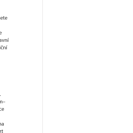
žete
e
avní
iční
.
em–
ce
na
zt