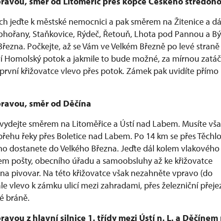
pravou, směr od Litoměřic přes kopce Českého středoho
ích jeďte k městské nemocnici a pak směrem na Žitenice a dá
ohořany, Staňkovice, Rýdeč, Řetouň, Lhota pod Pannou a B
Března. Počkejte, až se Vám ve Velkém Březně po levé straně
eví Homolský potok a jakmile to bude možné, za mírnou zatá
první křižovatce vlevo přes potok. Zámek pak uvidíte přímo
pravou, směr od Děčína
 vydejte směrem na Litoměřice a Ústí nad Labem. Musíte vša
řehu řeky přes Boletice nad Labem. Po 14 km se přes Těchlo
no dostanete do Velkého Března. Jeďte dál kolem vlakového
lem pošty, obecního úřadu a samoobsluhy až ke křižovatce
na pivovar. Na této křižovatce však nezahněte vpravo (do
ale vlevo k zámku ulicí mezi zahradami, přes železniční přeje
é bráně.
ravou z hlavní silnice 1. třídy mezi Ústí n. L. a Děčínem