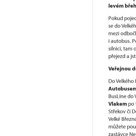
levém bře
Pokud pojed
se do Velké
mezi odbočk
i autobus. P
silnici, tam
přejezd a js
Veřejnou 
Do Velkého 
Autobuse
BusLine do V
Vlakem
po 
Střekov či D
Velké Březn
můžete použ
zastávce Neš