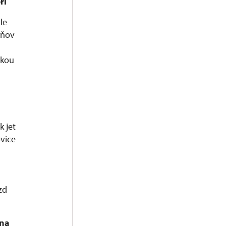
ří
le
ýňov
čkou
k jet
vice
zd
 na