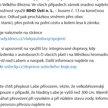
o Velkého Března. Ve všech případech zámek snadno najdete
možnost využít
MHD Ústí n. L.
– busem č. 13 na konečnou
šnice. Odtud pak procházkou směrem přes obec
stanici, přes potok na polní cestu a kolem lesa k zámku.
oje naleznete na stránce
irady.idnes.cz/vlakyautobusy/spojeni/
si upozornit na využití tzv. integrované dopravy, kdy
ízdenka v autobusech či vlacích platí i na Městkou hromad
stí nad Labem a naopak. Další informace najdete na
kr-ustecky.cz/doprava-usteckeho-kraje.asp
e chtít přeplout Labe přívozem, vězte, že velkobřezenský
 pouze v případě, že hladiny Labe je vyšší než 300 cm. Marně
hat převezení při vysokém a při nízkém stavu vody. Infor
 provozu přívozu najdete na