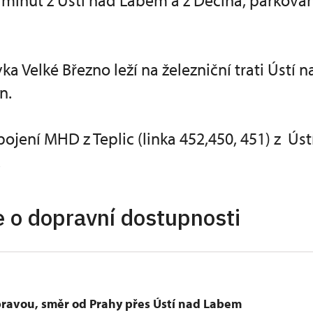
 minut z Ústí nad Labem a z Děčína, parková
ka Velké Březno leží na železniční trati Ústí 
n.
jení MHD z Teplic (linka 452,450, 451) z Ús
.
 o dopravní dostupnosti
pravou, směr od Prahy přes Ústí nad Labem