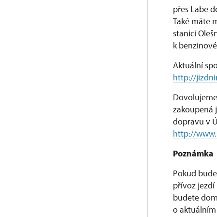
přes Labe d
Také máte 
stanici Ole
k benzinové 
Aktuální sp
http://jizdn
Dovolujeme 
zakoupená j
dopravu v Ú
http://www.
Poznámka
Pokud budet
přívoz jezdí
budete domá
o aktuálním