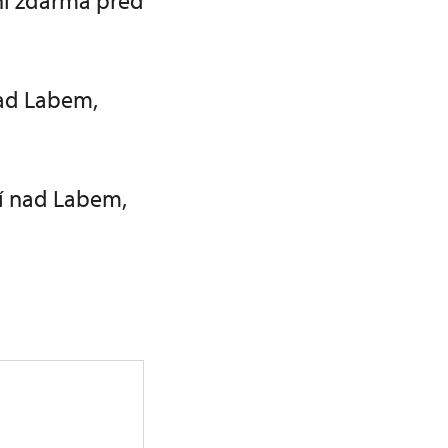
ní zdarma před
nad Labem,
tí nad Labem,