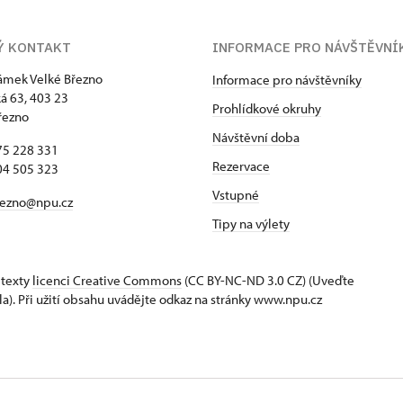
Ý KONTAKT
INFORMACE PRO NÁVŠTĚVNÍ
zámek Velké Březno
Informace pro návštěvníky
 63, 403 23
Prohlídkové okruhy
řezno
Návštěvní doba
75 228 331
Rezervace
04 505 323
Vstupné
rezno@npu.cz
Tipy na výlety
 texty
licenci Creative Commons
(CC BY-NC-ND 3.0 CZ) (Uveďte
la). Při užití obsahu uvádějte odkaz na stránky www.npu.cz