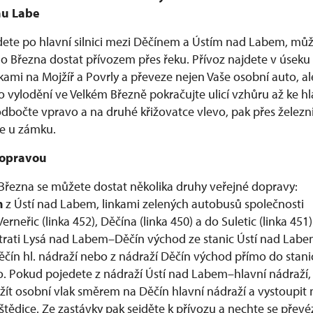
hu Labe
ete po hlavní silnici mezi Děčínem a Ústím nad Labem, mů
ho Března dostat přívozem přes řeku. Přívoz najdete v úseku
ami na Mojžíř a Povrly a převeze nejen Vaše osobní auto, al
o vylodění ve Velkém Březně pokračujte ulicí vzhůru až ke hl
 odbočte vpravo a na druhé křižovatce vlevo, pak přes železn
te u zámku.
dopravou
Března se můžete dostat několika druhy veřejné dopravy:
m
z Ústí nad Labem, linkami zelených autobusů společnosti
erneřic (linka 452), Děčína (linka 450) a do Suletic (linka 451)
trati Lysá nad Labem–Děčín východ ze stanic Ústí nad Lab
ěčín hl. nádraží nebo z nádraží Děčín východ přímo do stani
o. Pokud pojedete z nádraží Ústí nad Labem–hlavní nádraží,
ít osobní vlak směrem na Děčín hlavní nádraží a vystoupit 
tědice. Ze zastávky pak sejděte k přívozu a nechte se převé