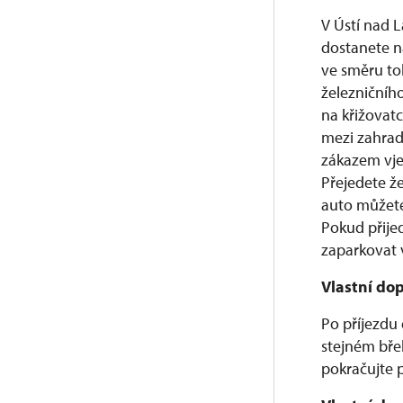
V Ústí nad 
dostanete n
ve směru tok
železničníh
na křižovat
mezi zahrad
zákazem vje
Přejedete ž
auto můžete
Pokud přije
zaparkovat 
Vlastní do
Po příjezdu
stejném bře
pokračujte 