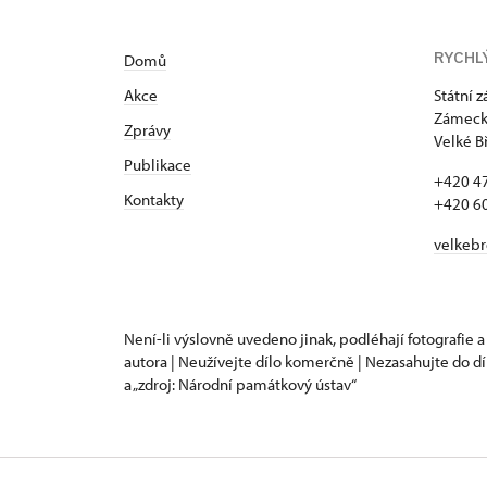
RYCHL
Domů
Akce
Státní 
Zámecká
Zprávy
Velké B
Publikace
+420 4
Kontakty
+420 6
velkeb
Není-li výslovně uvedeno jinak, podléhají fotografie a
autora | Neužívejte dílo komerčně | Nezasahujte do dí
a „zdroj: Národní památkový ústav“