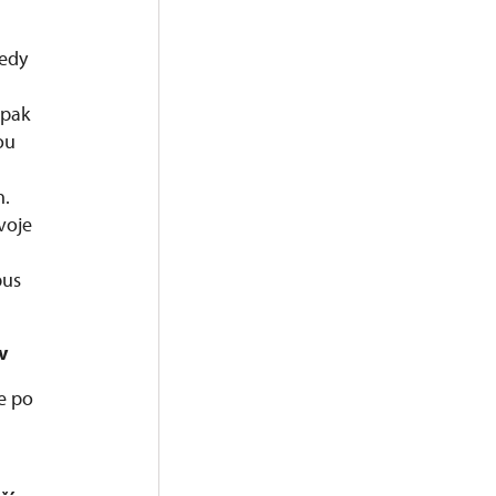
tedy
 pak
ou
n.
voje
bus
v
e po