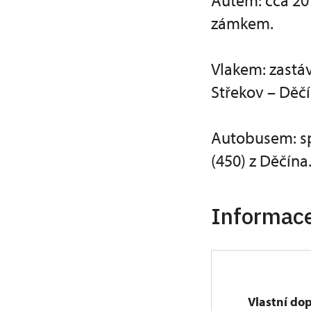
Autem: cca 20
zámkem.
Vlakem: zastáv
Střekov – Děčí
Autobusem: spo
(450) z Děčína
Informace
Vlastní do