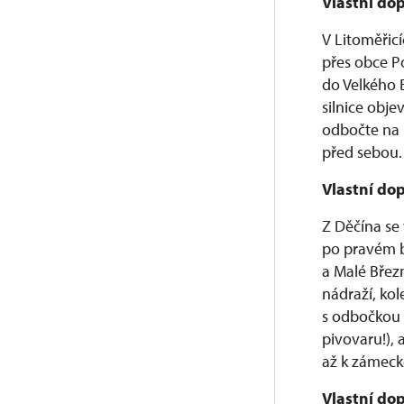
Vlastní do
V Litoměřic
přes obce P
do Velkého 
silnice obj
odbočte na 
před sebou.
Vlastní do
Z Děčína se
po pravém b
a Malé Břez
nádraží, ko
s odbočkou 
pivovaru!), 
až k zámeck
Vlastní dop