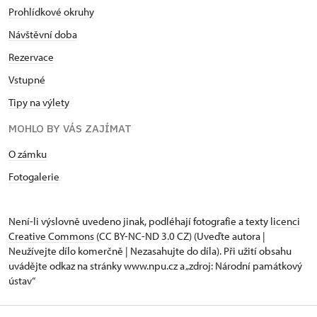
Prohlídkové okruhy
Návštěvní doba
Rezervace
Vstupné
Tipy na výlety
MOHLO BY VÁS ZAJÍMAT
O zámku
Fotogalerie
Není-li výslovně uvedeno jinak, podléhají fotografie a texty
licenci
Creative Commons
(CC BY-NC-ND 3.0 CZ) (Uveďte autora |
Neužívejte dílo komerčně | Nezasahujte do díla). Při užití obsahu
uvádějte odkaz na stránky www.npu.cz a „zdroj: Národní památkový
ústav“