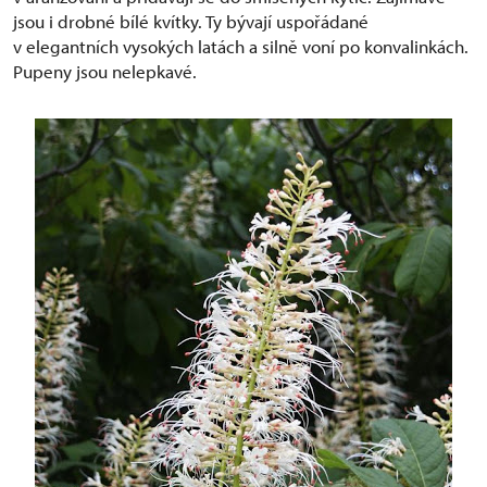
jsou i drobné bílé kvítky. Ty bývají uspořádané
v elegantních vysokých latách a silně voní po konvalinkách.
Pupeny jsou nelepkavé.