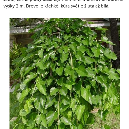
výšky 2 m. Dřevo je křehké, kůra světle žlutá až bílá.