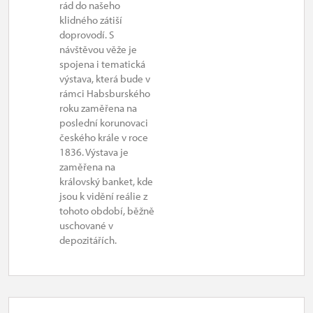
rád do našeho
klidného zátiší
doprovodí. S
návštěvou věže je
spojena i tematická
výstava, která bude v
rámci Habsburského
roku zaměřena na
poslední korunovaci
českého krále v roce
1836. Výstava je
zaměřena na
královský banket, kde
jsou k vidění reálie z
tohoto období, běžně
uschované v
depozitářích.