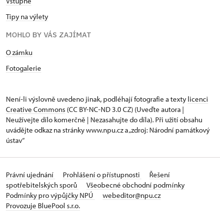
Vstupné
Tipy na výlety
MOHLO BY VÁS ZAJÍMAT
O zámku
Fotogalerie
Není-li výslovně uvedeno jinak, podléhají fotografie a texty
licenci
Creative Commons
(CC BY-NC-ND 3.0 CZ) (Uveďte autora |
Neužívejte dílo komerčně | Nezasahujte do díla). Při užití obsahu
uvádějte odkaz na stránky www.npu.cz a „zdroj: Národní památkový
ústav“
Právní ujednání
Prohlášení o přístupnosti
Řešení
spotřebitelských sporů
Všeobecné obchodní podmínky
Podmínky pro výpůjčky NPÚ
webeditor@npu.cz
Provozuje BluePool s.r.o.