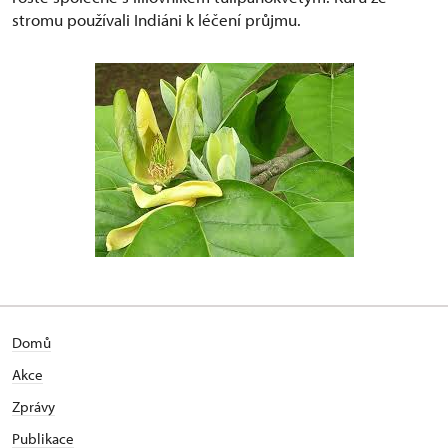
stromu používali Indiáni k léčení průjmu.
Domů
Akce
Zprávy
Publikace