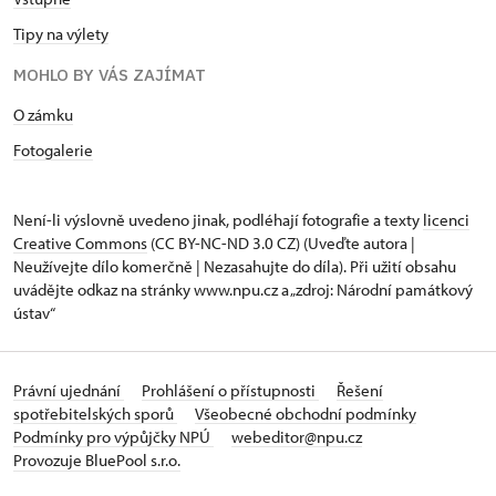
Tipy na výlety
MOHLO BY VÁS ZAJÍMAT
O zámku
Fotogalerie
Není-li výslovně uvedeno jinak, podléhají fotografie a texty
licenci
Creative Commons
(CC BY-NC-ND 3.0 CZ) (Uveďte autora |
Neužívejte dílo komerčně | Nezasahujte do díla). Při užití obsahu
uvádějte odkaz na stránky www.npu.cz a „zdroj: Národní památkový
ústav“
Právní ujednání
Prohlášení o přístupnosti
Řešení
spotřebitelských sporů
Všeobecné obchodní podmínky
Podmínky pro výpůjčky NPÚ
webeditor@npu.cz
Provozuje BluePool s.r.o.