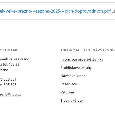
mek-velke-brezno---sezona-2025---plan-doprovodnych.pdf
Ý KONTAKT
INFORMACE PRO NÁVŠTĚVNÍ
zámek Velké Březno
Informace pro návštěvníky
 63, 403 23
Prohlídkové okruhy
řezno
Návštěvní doba
75 228 331
Rezervace
04 505 323
Vstupné
rezno@npu.cz
Tipy na výlety