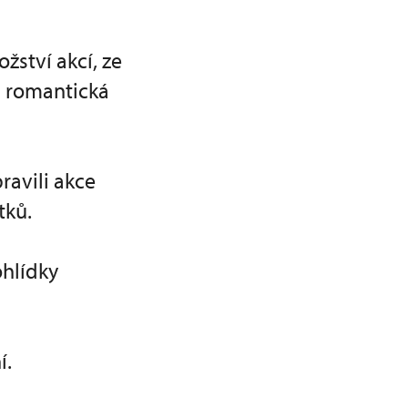
žství akcí, ze
 i romantická
ravili akce
tků.
ohlídky
í.