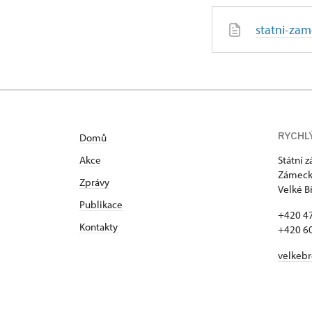
statni-za
RYCHL
Domů
Akce
Státní 
Zámecká
Zprávy
Velké B
Publikace
+420 4
Kontakty
+420 6
velkeb