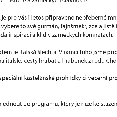
ci historie a zámeckých slavností!
 je pro vás i letos připraveno nepřeberné mno
tě vybere to své gurmán, fajnšmekr, zcela jistě
edá inspiraci a klid v zámeckých komnatách.
em je Italská šlechta. V rámci toho jsme přip
na italské cesty hrabat a hraběnek z rodu Cho
i speciální kastelánské prohlídky či večerní pr
lédnout do programu, který je níže ke stažen