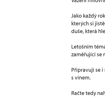
Vážení milovní
Jako každý rok
kterých si jis
duše, která hl
Letošním témat
zaměřující se 
Připravují se 
s vínem.
Račte tedy nah