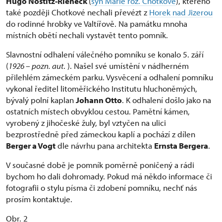
Hugo Nostitz-Rieneck
(
syn Marie roz. Chotkové
), kterého
také později Chotkové nechali převézt z
Horek nad Jizerou
do rodinné hrobky ve Valtířově. Na památku mnoha
místních obětí nechali vystavět tento pomník.
Slavnostní odhalení válečného pomníku se konalo 5. září
(
1926 – pozn. aut
. ). Našel své umístění v nádherném
přilehlém zámeckém parku. Vysvěcení a odhalení pomníku
vykonal ředitel litoměřického Institutu hluchoněmých,
bývalý polní kaplan
Johann Otto
. K odhalení došlo jako na
ostatních místech obvyklou cestou. Pamětní kámen,
vyrobený z jihočeské žuly, byl vztyčen na ulici
bezprostředně před zámeckou kaplí a pochází z dílen
Berger a Vogt
dle návrhu pana architekta
Ernsta Bergera
.
V současné době je pomník poměrně poničený a rádi
bychom ho dali dohromady. Pokud má někdo informace či
fotografii o stylu písma či zdobení pomníku, nechť nás
prosím kontaktuje.
Obr. 2