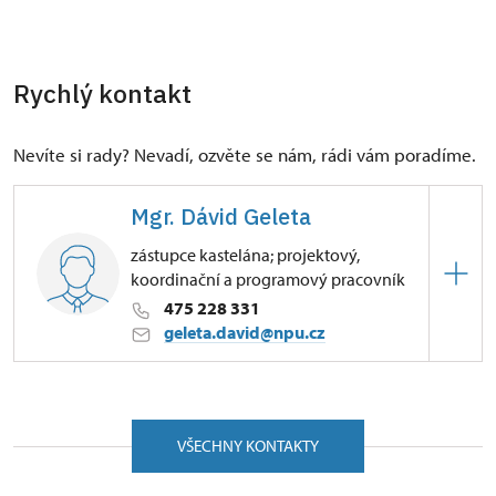
Rychlý kontakt
Nevíte si rady? Nevadí, ozvěte se nám, rádi vám poradíme.
Mgr. Dávid Geleta
zástupce kastelána; projektový,
koordinační a programový pracovník
475 228 331
geleta.david@npu.cz
ÚPS v Ústí nad Labem
Zámecká 63/, Velké Březno 40323
VŠECHNY KONTAKTY