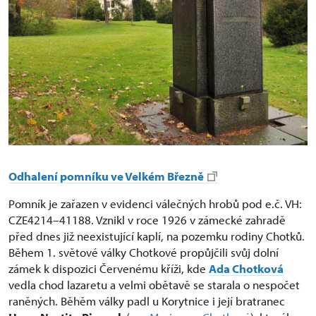
Odhalení pomníku ve Velkém Březně
Pomník je zařazen v evidenci válečných hrobů pod e.č. VH:
CZE4214–41188. Vznikl v roce 1926 v zámecké zahradě
před dnes již neexistující kaplí, na pozemku rodiny Chotků.
Během 1. světové války Chotkové propůjčili svůj dolní
zámek k dispozici Červenému kříži, kde
Ada Chotková
vedla chod lazaretu a velmi obětavě se starala o nespočet
raněných. Běhěm války padl u Korytnice i její bratranec