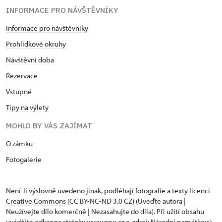
INFORMACE PRO NÁVŠTĚVNÍKY
Informace pro návštěvníky
Prohlídkové okruhy
Návštěvní doba
Rezervace
Vstupné
Tipy na výlety
MOHLO BY VÁS ZAJÍMAT
O zámku
Fotogalerie
Není-li výslovně uvedeno jinak, podléhají fotografie a texty
licenci
Creative Commons
(CC BY-NC-ND 3.0 CZ) (Uveďte autora |
Neužívejte dílo komerčně | Nezasahujte do díla). Při užití obsahu
uvádějte odkaz na stránky www.npu.cz a „zdroj: Národní památkový