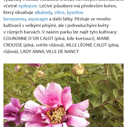
včetně
epilepsie
. Léčivé působení má především kořen,
který obsahuje
alkaloidy
,
silice
,
kyselinu
benzoovou
,
asparagin
a další látky. Pěstuje se mnoho
kultivarů s velkými plnými, ale i jednoduchými květy
v různých barvách. V našem parku lze najít tyto kultivary:
COURONNE D´OR CALOT (plná, bíle kvetoucí), MARIE
CROUSSE (plná, světle růžová), MLLE LÉONIE CALOT (plná,
růžová), LADY ANNA, VILLE DE NANCY