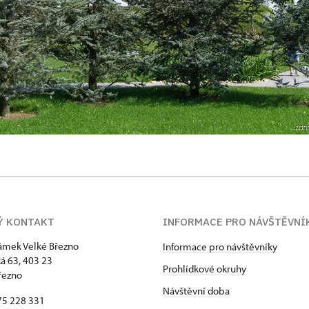
Ý KONTAKT
INFORMACE PRO NÁVŠTĚVNÍ
zámek Velké Březno
Informace pro návštěvníky
 63, 403 23
Prohlídkové okruhy
řezno
Návštěvní doba
75 228 331