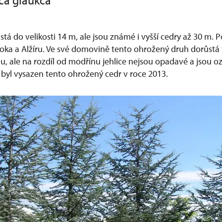
ica glaukca
tá do velikosti 14 m, ale jsou známé i vyšší cedry až 30 m. 
oka a Alžíru. Ve své domovině tento ohrožený druh dorůstá v
, ale na rozdíl od modřínu jehlice nejsou opadavé a jsou o
 byl vysazen tento ohrožený cedr v roce 2013.