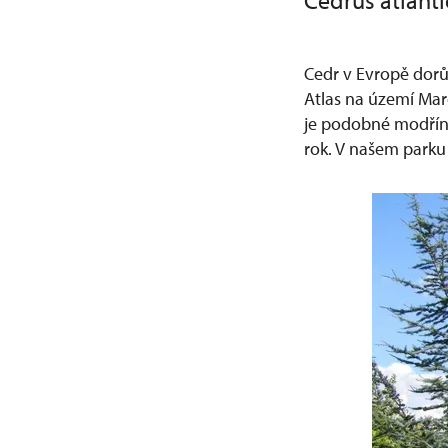
Cedrus atlant
Cedr v Evropě dorůs
Atlas na území Mar
je podobné modřínu
rok. V našem parku