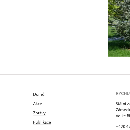
RYCHL
Domů
Akce
Státní 
Zámecká
Zprávy
Velké B
Publikace
+420 4