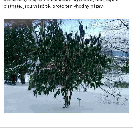
plstnaté, jsou vrásčité, proto ten vhodný název.