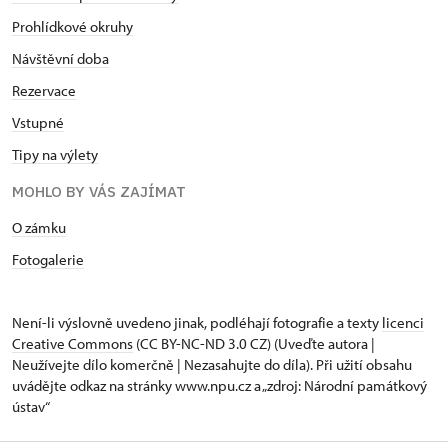
Prohlídkové okruhy
Návštěvní doba
Rezervace
Vstupné
Tipy na výlety
MOHLO BY VÁS ZAJÍMAT
O zámku
Fotogalerie
Není-li výslovně uvedeno jinak, podléhají fotografie a texty
licenci
Creative Commons
(CC BY-NC-ND 3.0 CZ) (Uveďte autora |
Neužívejte dílo komerčně | Nezasahujte do díla). Při užití obsahu
uvádějte odkaz na stránky www.npu.cz a „zdroj: Národní památkový
ústav“