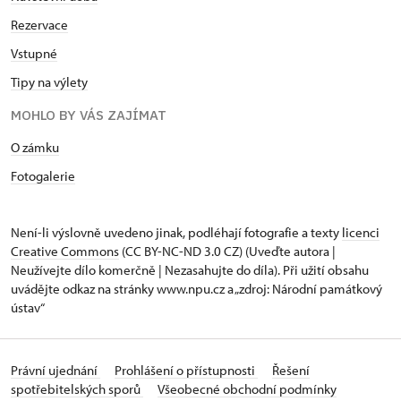
Rezervace
Vstupné
Tipy na výlety
MOHLO BY VÁS ZAJÍMAT
O zámku
Fotogalerie
Není-li výslovně uvedeno jinak, podléhají fotografie a texty
licenci
Creative Commons
(CC BY-NC-ND 3.0 CZ) (Uveďte autora |
Neužívejte dílo komerčně | Nezasahujte do díla). Při užití obsahu
uvádějte odkaz na stránky www.npu.cz a „zdroj: Národní památkový
ústav“
Právní ujednání
Prohlášení o přístupnosti
Řešení
spotřebitelských sporů
Všeobecné obchodní podmínky