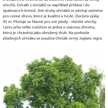
ořechů. Extrakt z ořešáků se například přidává i do
opalovacích krémů. Jiné druhy ořešáků se pěstují zejména
pro cenné dřevo, které je kvalitní a tvrdé. Dorůstá výšky
45 m. Pěstuje se hlavně pro své plody - vlašské ořechy.
I přes jeho velké rozšíření se jedná o vzácnou dřevinu,
která je chráněná jako ohrožený druh. Na podnože
plodových ořešáku se používá Ořešák černý Juglans nigra.