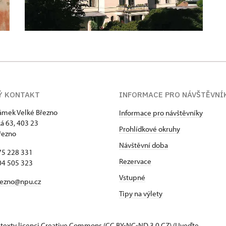
Ý KONTAKT
INFORMACE PRO NÁVŠTĚVNÍ
zámek Velké Březno
Informace pro návštěvníky
 63, 403 23
Prohlídkové okruhy
řezno
Návštěvní doba
75 228 331
Rezervace
04 505 323
Vstupné
rezno@npu.cz
Tipy na výlety
 texty
licenci Creative Commons
(CC BY-NC-ND 3.0 CZ) (Uveďte