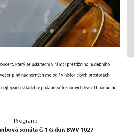
ncert, který se uskuteční v rámci prestižního hudebního
ít večer plný nádherných melodií v historických prostorách
r nejlepších skladeb v podání světoznámých hvězd hudebního
am:
mbová sonáta č. 1 G dur, BWV 1027