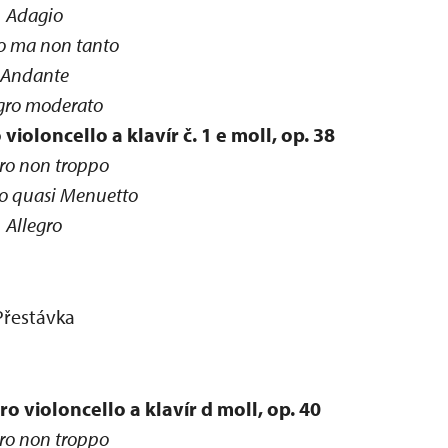
Adagio
ro ma non tanto
Andante
gro moderato
oloncello a klavír č. 1 e moll, op. 38
gro non troppo
to quasi Menuetto
Allegro
Přestávka
o violoncello a klavír d moll, op. 40
gro non troppo