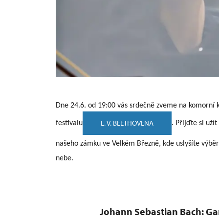
Dne 24.6. od 19:00 vás srdečně zveme na komorní ko
L. V. BEETHOVENA
festivalu
. Přijďte si už
našeho zámku ve Velkém Březně, kde uslyšíte výbě
nebe.
Progr
Johann Sebastian Bach: Ga