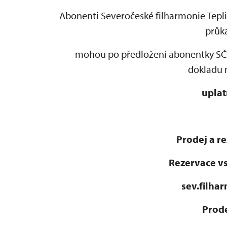
Abonenti Severočeské filharmonie Teplice
průka
mohou po předložení abonentky SČF
dokladu 
uplat
Prodej a r
Rezervace v
sev.filha
Prode