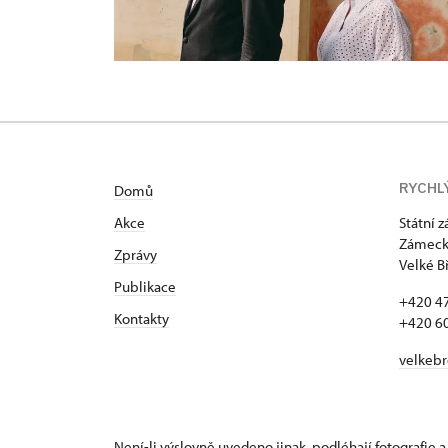
RYCHL
Domů
Akce
Státní 
Zámecká
Zprávy
Velké B
Publikace
+420 4
Kontakty
+420 6
velkeb
Není-li výslovně uvedeno jinak, podléhají fotografie a