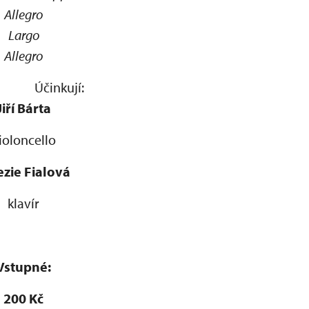
Allegro
Largo
Allegro
jí:
Jiří Bárta
ioloncello
ezie Fialová
klavír
Vstupné:
200 Kč