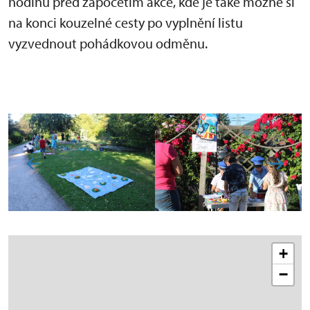
hodinu před započetím akce, kde je také možné si
na konci kouzelné cesty po vyplnění listu
vyzvednout pohádkovou odměnu.
+
−