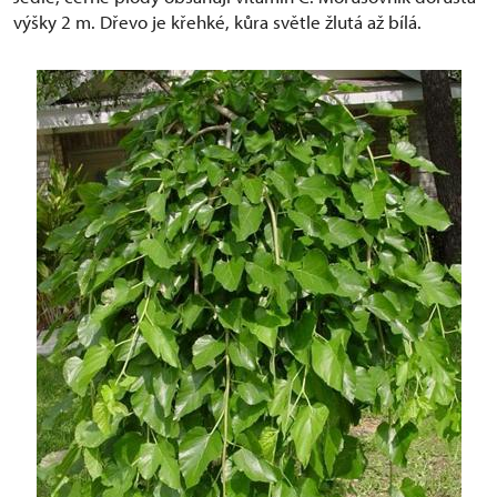
výšky 2 m. Dřevo je křehké, kůra světle žlutá až bílá.