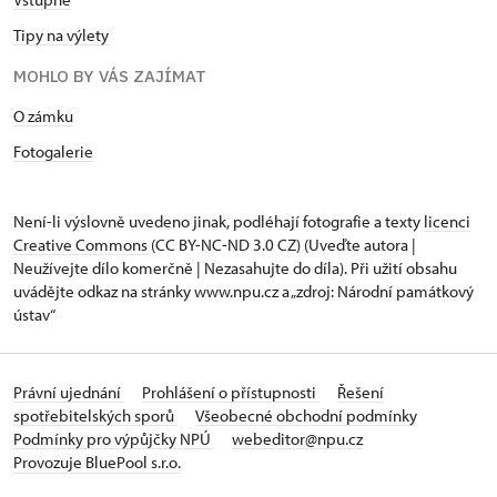
Tipy na výlety
MOHLO BY VÁS ZAJÍMAT
O zámku
Fotogalerie
Není-li výslovně uvedeno jinak, podléhají fotografie a texty
licenci
Creative Commons
(CC BY-NC-ND 3.0 CZ) (Uveďte autora |
Neužívejte dílo komerčně | Nezasahujte do díla). Při užití obsahu
uvádějte odkaz na stránky www.npu.cz a „zdroj: Národní památkový
ústav“
Právní ujednání
Prohlášení o přístupnosti
Řešení
spotřebitelských sporů
Všeobecné obchodní podmínky
Podmínky pro výpůjčky NPÚ
webeditor@npu.cz
Provozuje BluePool s.r.o.