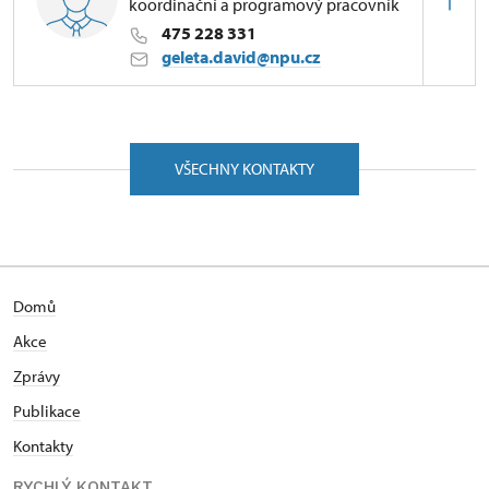
koordinační a programový pracovník
475 228 331
geleta.david@npu.cz
ÚPS v Ústí nad Labem
Zámecká 63/, Velké Březno 40323
VŠECHNY KONTAKTY
Domů
Akce
Zprávy
Publikace
Kontakty
RYCHLÝ KONTAKT