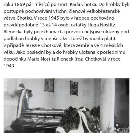
roku 1869 pár měsíců po smrti Karla Chotka. Do hrobky byli
postupně pochováváni všichni členové velkobřezenské
větve Chotků. V roce 1945 bylo v hrobce pochováno
pravděpodobně 13 až 14 osob, ostatky Huga Nostitz-
Rienecka byly po exhumaci a převozu nejspíše uloženy pod
podlahou hrobky v menší rakvi. Totéž by mohlo platit
v případě Terezie Chotkové, která zemřela ve 4 měsících
věku. Jako poslední byla do hrobky uložena k poslednímu
dopočinku Marie Nostitz Rieneck (roz. Chotková) v roce
1943.