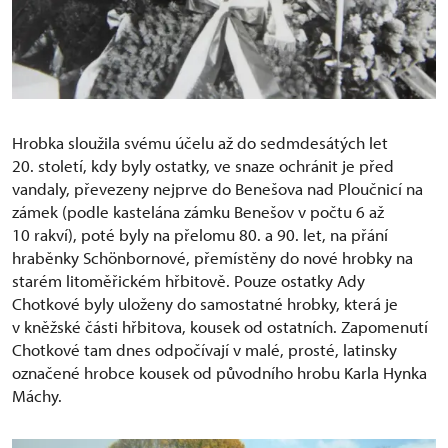
Hrobka sloužila svému účelu až do sedmdesátých let
20. století, kdy byly ostatky, ve snaze ochránit je před
vandaly, převezeny nejprve do Benešova nad Ploučnicí na
zámek (podle kastelána zámku Benešov v počtu 6 až
10 rakví), poté byly na přelomu 80. a 90. let, na přání
hraběnky Schönbornové, přemístěny do nové hrobky na
starém litoměřickém hřbitově. Pouze ostatky Ady
Chotkové byly uloženy do samostatné hrobky, která je
v kněžské části hřbitova, kousek od ostatních. Zapomenutí
Chotkové tam dnes odpočívají v malé, prosté, latinsky
označené hrobce kousek od původního hrobu Karla Hynka
Máchy.