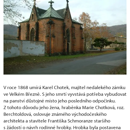
V roce 1868 umírá Karel Chotek, majitel nedalekého zámku
ve Velkém Březně. S jeho smrtí vyvstává potřeba vybudovat
na panství důstojné místo jeho posledního odpočinku.
Z tohoto důvodu jeho žena, hraběnka Marie Chotková, roz.
Berchtoldová, oslovuje známého východočeského
architekta a stavitele Františka Schmoranze staršího
s žádostí o návrh rodinné hrobky. Hrobka byla postavena