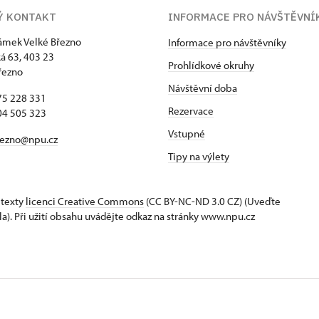
Ý KONTAKT
INFORMACE PRO NÁVŠTĚVNÍ
zámek Velké Březno
Informace pro návštěvníky
 63, 403 23
Prohlídkové okruhy
řezno
Návštěvní doba
75 228 331
Rezervace
04 505 323
Vstupné
rezno@npu.cz
Tipy na výlety
 texty
licenci Creative Commons
(CC BY-NC-ND 3.0 CZ) (Uveďte
la). Při užití obsahu uvádějte odkaz na stránky www.npu.cz