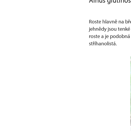
Alnus glutino
Roste hlavně na bř
jehnědy jsou tenké 
roste a je podobná
stříhanolistá.