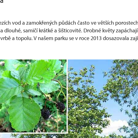
sa
ezích vod a zamokřených půdách často ve větších porostech
a dlouhé, samičí krátké a šišticovité. Drobné květy zapáchaj
 vrbě a topolu. V našem parku se v roce 2013 dosazovala zaj