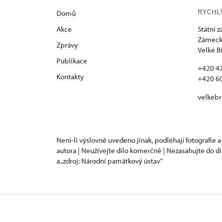
RYCHL
Domů
Akce
Státní 
Zámecká
Zprávy
Velké B
Publikace
+420 4
Kontakty
+420 6
velkeb
Není-li výslovně uvedeno jinak, podléhají fotografie a
autora | Neužívejte dílo komerčně | Nezasahujte do dí
a „zdroj: Národní památkový ústav“