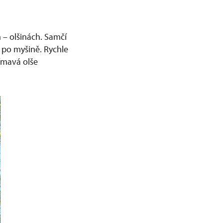
 – olšinách. Samčí
í po myšině. Rychle
ímavá olše