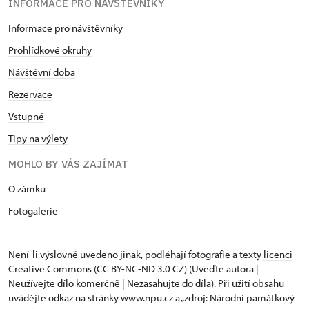
INFORMACE PRO NÁVŠTĚVNÍKY
Informace pro návštěvníky
Prohlídkové okruhy
Návštěvní doba
Rezervace
Vstupné
Tipy na výlety
MOHLO BY VÁS ZAJÍMAT
O zámku
Fotogalerie
Není-li výslovně uvedeno jinak, podléhají fotografie a texty
licenci
Creative Commons
(CC BY-NC-ND 3.0 CZ) (Uveďte autora |
Neužívejte dílo komerčně | Nezasahujte do díla). Při užití obsahu
uvádějte odkaz na stránky www.npu.cz a „zdroj: Národní památkový