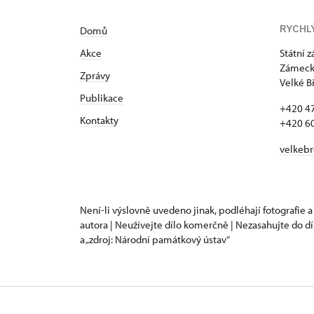
RYCHL
Domů
Akce
Státní 
Zámecká
Zprávy
Velké B
Publikace
+420 4
Kontakty
+420 6
velkeb
Není-li výslovně uvedeno jinak, podléhají fotografie a
autora | Neužívejte dílo komerčně | Nezasahujte do dí
a „zdroj: Národní památkový ústav“