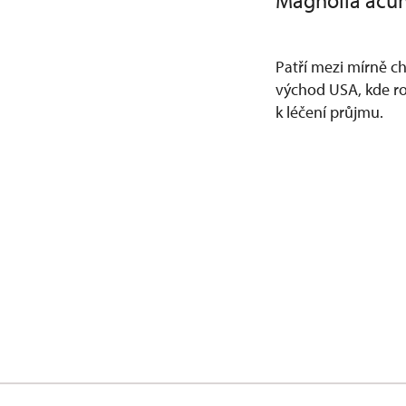
Magnolia acu
Patří mezi mírně c
východ USA, kde ro
k léčení průjmu.