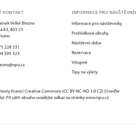
Ý KONTAKT
INFORMACE PRO NÁVŠTĚVNÍ
zámek Velké Březno
Informace pro návštěvníky
 63, 403 23
Prohlídkové okruhy
řezno
Návštěvní doba
75 228 331
Rezervace
04 505 323
Vstupné
rezno@npu.cz
Tipy na výlety
 texty
licenci Creative Commons
(CC BY-NC-ND 3.0 CZ) (Uveďte
la). Při užití obsahu uvádějte odkaz na stránky www.npu.cz