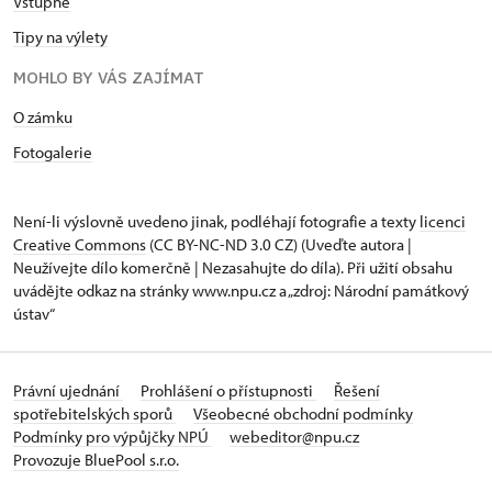
Vstupné
Tipy na výlety
MOHLO BY VÁS ZAJÍMAT
O zámku
Fotogalerie
Není-li výslovně uvedeno jinak, podléhají fotografie a texty
licenci
Creative Commons
(CC BY-NC-ND 3.0 CZ) (Uveďte autora |
Neužívejte dílo komerčně | Nezasahujte do díla). Při užití obsahu
uvádějte odkaz na stránky www.npu.cz a „zdroj: Národní památkový
ústav“
Právní ujednání
Prohlášení o přístupnosti
Řešení
spotřebitelských sporů
Všeobecné obchodní podmínky
Podmínky pro výpůjčky NPÚ
webeditor@npu.cz
Provozuje BluePool s.r.o.