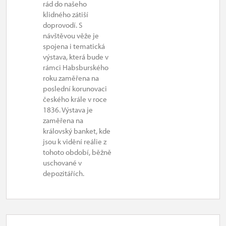
rád do našeho
klidného zátiší
doprovodí. S
návštěvou věže je
spojena i tematická
výstava, která bude v
rámci Habsburského
roku zaměřena na
poslední korunovaci
českého krále v roce
1836. Výstava je
zaměřena na
královský banket, kde
jsou k vidění reálie z
tohoto období, běžně
uschované v
depozitářích.