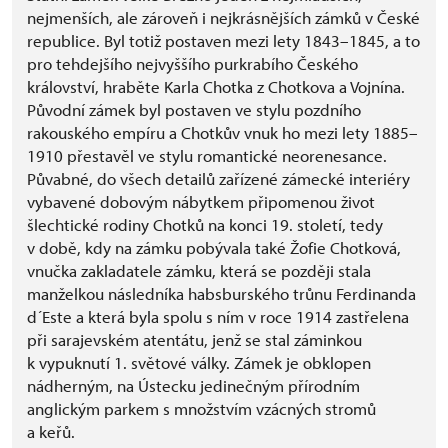
nejmenších, ale zároveň i nejkrásnějších zámků v České
republice. Byl totiž postaven mezi lety 1843–1845, a to
pro tehdejšího nejvyššího purkrabího Českého
království, hraběte Karla Chotka z Chotkova a Vojnína.
Původní zámek byl postaven ve stylu pozdního
rakouského empíru a Chotkův vnuk ho mezi lety 1885–
1910 přestavěl ve stylu romantické neorenesance.
Půvabné, do všech detailů zařízené zámecké interiéry
vybavené dobovým nábytkem připomenou život
šlechtické rodiny Chotků na konci 19. století, tedy
v době, kdy na zámku pobývala také Žofie Chotková,
vnučka zakladatele zámku, která se později stala
manželkou následníka habsburského trůnu Ferdinanda
d´Este a která byla spolu s ním v roce 1914 zastřelena
při sarajevském atentátu, jenž se stal záminkou
k vypuknutí 1. světové války. Zámek je obklopen
nádherným, na Ústecku jedinečným přírodním
anglickým parkem s množstvím vzácných stromů
a keřů.