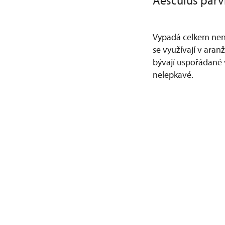
Aesculus parvi
Vypadá celkem nená
se využívají v aranž
bývají uspořádané 
nelepkavé.