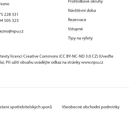
Prohlídkové okruhy
řezno
Návštěvní doba
75 228 331
Rezervace
04 505 323
Vstupné
rezno@npu.cz
Tipy na výlety
 texty
licenci Creative Commons
(CC BY-NC-ND 3.0 CZ) (Uveďte
la). Při užití obsahu uvádějte odkaz na stránky www.npu.cz
ešení spotřebitelských sporů
Všeobecné obchodní podmínky