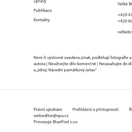
Zprávy
Velké B
Publikace
+420 4
Kontakty
+420 6
velkeb
Není-li výslovně uvedeno jinak, podléhají fotografie a
autora | Neužívejte dílo komerčně | Nezasahujte do dí
a „zdroj: Národní památkový ústav“
Právní ujednání
Prohlášení o přístupnosti
Ř
webeditor@npu.cz
Provozuje BluePool s.r.o.