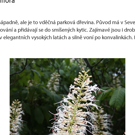
flora
padně, ale je to vděčná parková dřevina. Původ má v Sever
ování a přidávají se do smíšených kytic. Zajímavé jsou i drobn
v elegantních vysokých latách a silně voní po konvalinkách.