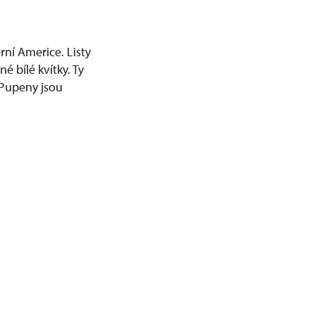
ní Americe. Listy
é bílé kvítky. Ty
 Pupeny jsou