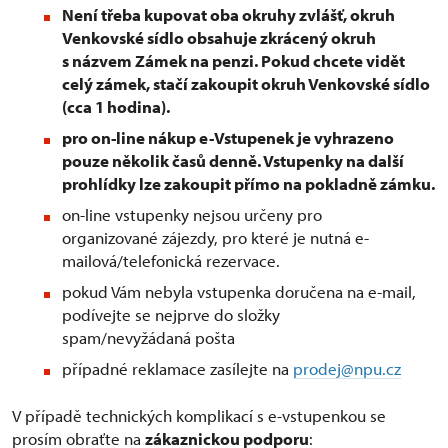
Není třeba kupovat oba okruhy zvlášť, okruh
Venkovské sídlo obsahuje zkrácený okruh
s názvem Zámek na penzi. Pokud chcete vidět
celý zámek, stačí zakoupit okruh Venkovské sídlo
(cca 1 hodina).
pro on-line nákup e-Vstupenek je vyhrazeno
pouze několik časů denně. Vstupenky na další
prohlídky lze zakoupit přímo na pokladně zámku.
on-line vstupenky nejsou určeny pro
organizované zájezdy, pro které je nutná e-
mailová/telefonická rezervace.
pokud Vám nebyla vstupenka doručena na e-mail,
podívejte se nejprve do složky
spam/nevyžádaná pošta
případné reklamace zasílejte na
prodej@npu.cz
V případě technických komplikací s e-vstupenkou se
prosím obraťte na
zákaznickou podporu
: