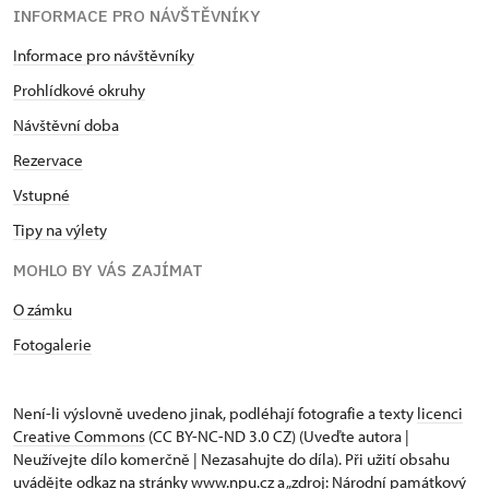
INFORMACE PRO NÁVŠTĚVNÍKY
Informace pro návštěvníky
Prohlídkové okruhy
Návštěvní doba
Rezervace
Vstupné
Tipy na výlety
MOHLO BY VÁS ZAJÍMAT
O zámku
Fotogalerie
Není-li výslovně uvedeno jinak, podléhají fotografie a texty
licenci
Creative Commons
(CC BY-NC-ND 3.0 CZ) (Uveďte autora |
Neužívejte dílo komerčně | Nezasahujte do díla). Při užití obsahu
uvádějte odkaz na stránky www.npu.cz a „zdroj: Národní památkový