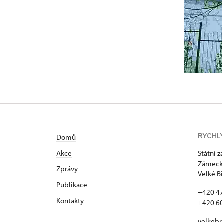
RYCHL
Domů
Akce
Státní 
Zámecká
Zprávy
Velké B
Publikace
+420 4
Kontakty
+420 6
velkeb