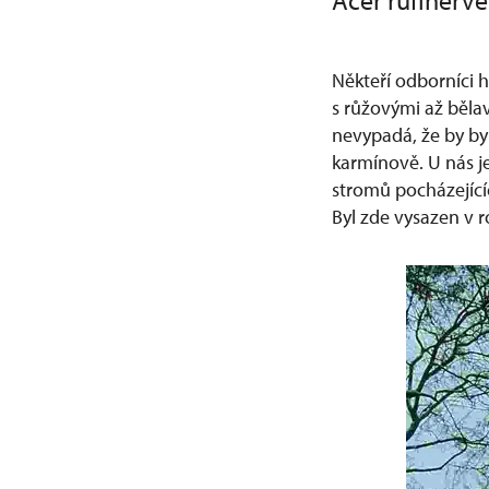
Acer rufinerve
Někteří odborníci 
s růžovými až bělav
nevypadá, že by byl
karmínově. U nás j
stromů pocházející
Byl zde vysazen v r