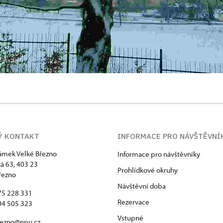
Ý KONTAKT
INFORMACE PRO NÁVŠTĚVNÍ
zámek Velké Březno
Informace pro návštěvníky
 63, 403 23
Prohlídkové okruhy
řezno
Návštěvní doba
75 228 331
Rezervace
04 505 323
Vstupné
rezno@npu.cz