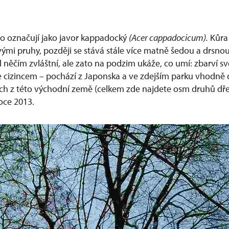
ho označují jako javor kappadocký
(Acer cappadocicum).
Kůra 
ými pruhy, později se stává stále více matně šedou a drsnou
 něčím zvláštní, ale zato na podzim ukáže, co umí: zbarví své
e cizincem – pochází z Japonska a ve zdejším parku vhodně 
ch z této východní země (celkem zde najdete osm druhů dře
oce 2013.