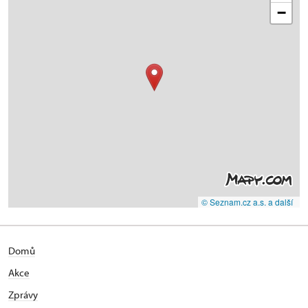
−
© Seznam.cz a.s. a další
Domů
Akce
Zprávy