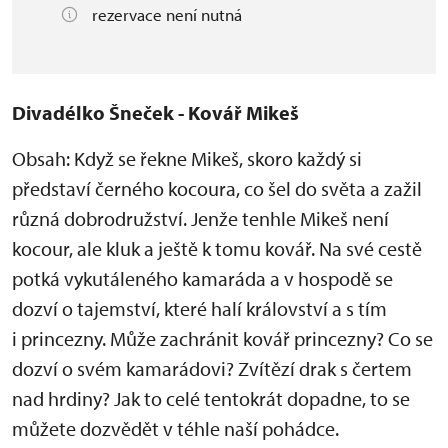
rezervace není nutná
Divadélko Šneček - Kovář Mikeš
Obsah: Když se řekne Mikeš, skoro každý si
představí černého kocoura, co šel do světa a zažil
různá dobrodružství. Jenže tenhle Mikeš není
kocour, ale kluk a ještě k tomu kovář. Na své cestě
potká vykutáleného kamaráda a v hospodě se
dozví o tajemství, které halí království a s tím
i princezny. Může zachránit kovář princezny? Co se
dozví o svém kamarádovi? Zvítězí drak s čertem
nad hrdiny? Jak to celé tentokrát dopadne, to se
můžete dozvědět v téhle naší pohádce.