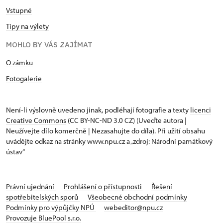
Vstupné
Tipy na výlety
MOHLO BY VÁS ZAJÍMAT
O zámku
Fotogalerie
Není-li výslovně uvedeno jinak, podléhají fotografie a texty
licenci
Creative Commons
(CC BY-NC-ND 3.0 CZ) (Uveďte autora |
Neužívejte dílo komerčně | Nezasahujte do díla). Při užití obsahu
uvádějte odkaz na stránky www.npu.cz a „zdroj: Národní památkový
ústav“
Právní ujednání
Prohlášení o přístupnosti
Řešení
spotřebitelských sporů
Všeobecné obchodní podmínky
Podmínky pro výpůjčky NPÚ
webeditor@npu.cz
Provozuje BluePool s.r.o.