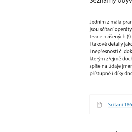
Seznamy obyv
Jedním z mála pra
jsou sčítací operá
trvale hlášených (!
i takové detaily ja
i nepřesnosti či d
kterým zřejmě doch
spíše na údaje jmen
přístupné i díky d
Scitani 18