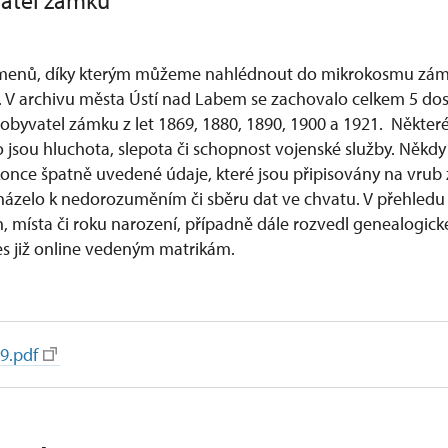
atel zámku
menů, díky kterým můžeme nahlédnout do mikrokosmu zám
ty. V archivu města Ústí nad Labem se zachovalo celkem 5 
) obyvatel zámku z let 1869, 1880, 1890, 1900 a 1921. Někte
ko jsou hluchota, slepota či schopnost vojenské služby. Někdy
okonce špatně uvedené údaje, které jsou připisovány na vrub
ázelo k nedorozuměním či sběru dat ve chvatu. V přehledu 
, místa či roku narození, případně dále rozvedl genealogické
nes již online vedeným matrikám.
69.pdf