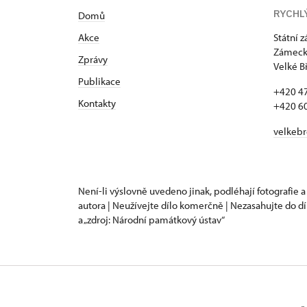
RYCHL
Domů
Akce
Státní 
Zámecká
Zprávy
Velké B
Publikace
+420 4
Kontakty
+420 6
velkeb
Není-li výslovně uvedeno jinak, podléhají fotografie a
autora | Neužívejte dílo komerčně | Nezasahujte do dí
a „zdroj: Národní památkový ústav“