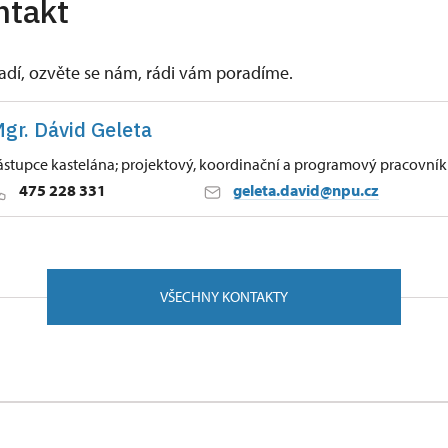
ntakt
vadí, ozvěte se nám, rádi vám poradíme.
gr. Dávid Geleta
ástupce kastelána; projektový, koordinační a programový pracovník
475 228 331
geleta.david@npu.cz
tí nad Labem
63/, Velké Březno 40323
VŠECHNY KONTAKTY