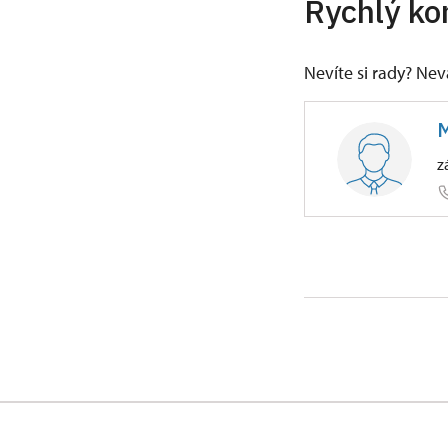
Rychlý ko
Nevíte si rady? Ne
M
z
ÚPS v Ús
Zámecká 