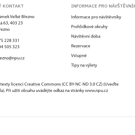
Ý KONTAKT
INFORMACE PRO NÁVŠTĚVNÍ
zámek Velké Březno
Informace pro návštěvníky
 63, 403 23
Prohlídkové okruhy
řezno
Návštěvní doba
75 228 331
Rezervace
04 505 323
Vstupné
rezno@npu.cz
Tipy na výlety
 texty
licenci Creative Commons
(CC BY-NC-ND 3.0 CZ) (Uveďte
la). Při užití obsahu uvádějte odkaz na stránky www.npu.cz