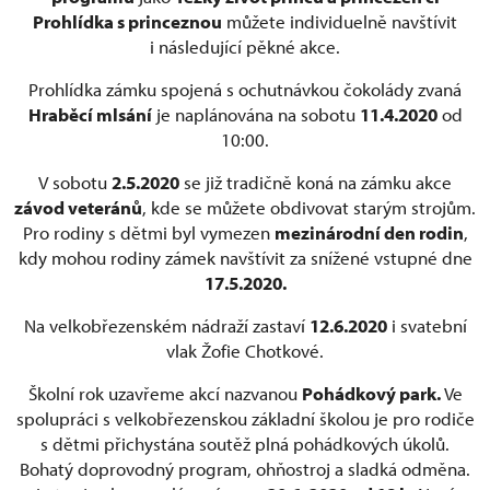
Prohlídka s princeznou
můžete individuelně navštívit
i následující pěkné akce.
Prohlídka zámku spojená s ochutnávkou čokolády zvaná
Hraběcí mlsání
je naplánována na sobotu
11.4.2020
od
10:00.
V sobotu
2.5.2020
se již tradičně koná na zámku akce
závod veteránů
, kde se můžete obdivovat starým strojům.
Pro rodiny s dětmi byl vymezen
mezinárodní den rodin
,
kdy mohou rodiny zámek navštívit za snížené vstupné dne
17.5.2020.
Na velkobřezenském nádraží zastaví
12.6.2020
i svatební
vlak Žofie Chotkové.
Školní rok uzavřeme akcí nazvanou
Pohádkový park.
Ve
spolupráci s velkobřezenskou základní školou je pro rodiče
s dětmi přichystána soutěž plná pohádkových úkolů.
Bohatý doprovodný program, ohňostroj a sladká odměna.