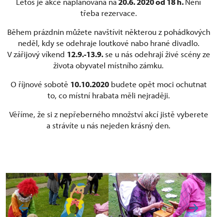
Letos je akce naplánována na
20.6. 2020 od 18 h.
Není
třeba rezervace.
Během prázdnin můžete navštívit některou z pohádkových
neděl, kdy se odehraje loutkové nabo hrané divadlo.
V zářijový víkend
12.9.-13.9.
se u nás odehrají živé scény ze
života obyvatel místního zámku.
O říjnové sobotě
10.10.2020
budete opět moci ochutnat
to, co místní hrabata měli nejraději.
Věříme, že si z nepřeberného množství akcí jistě vyberete
a strávíte u nás nejeden krásný den.