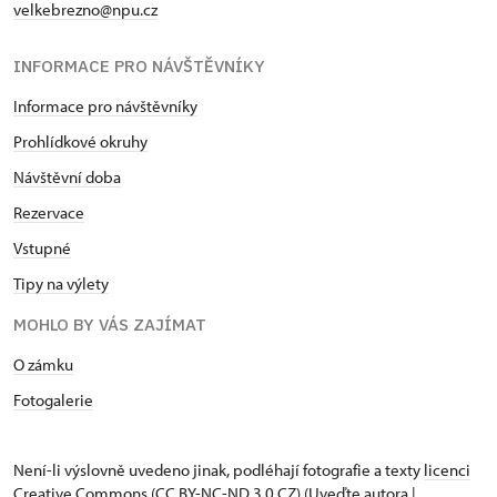
velkebrezno@npu.cz
INFORMACE PRO NÁVŠTĚVNÍKY
Informace pro návštěvníky
Prohlídkové okruhy
Návštěvní doba
Rezervace
Vstupné
Tipy na výlety
MOHLO BY VÁS ZAJÍMAT
O zámku
Fotogalerie
Není-li výslovně uvedeno jinak, podléhají fotografie a texty
licenci
Creative Commons
(CC BY-NC-ND 3.0 CZ) (Uveďte autora |