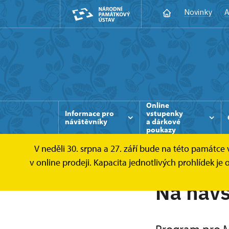
Novinky
A
Online
Informace pro
vstupenky
návštěvníky
a dárkové
poukazy
V neděli 30. srpna a 27. září bude na této památc
v online prodeji. Kapacita jednotlivých prohlídek j
Na návš