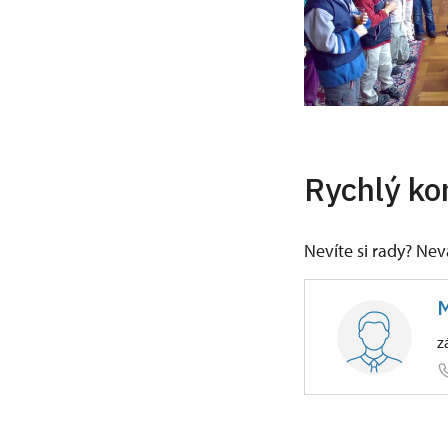
Rychlý ko
Nevíte si rady? Ne
M
z
ÚPS v Ús
Zámecká 