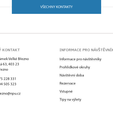
VŠECHNY KONTAKTY
Ý KONTAKT
INFORMACE PRO NÁVŠTĚVNÍ
zámek Velké Březno
Informace pro návštěvníky
 63, 403 23
Prohlídkové okruhy
řezno
Návštěvní doba
75 228 331
Rezervace
04 505 323
Vstupné
rezno@npu.cz
Tipy na výlety