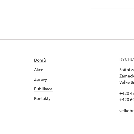
RYCHL
Domů
Akce
Státní 
Zámecká
Zprávy
Velké B
Publikace
+420 4
Kontakty
+420 6
velkeb