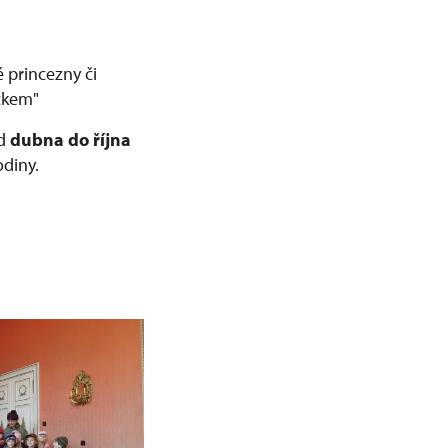
é princezny či
íčkem"
od
dubna do října
diny.