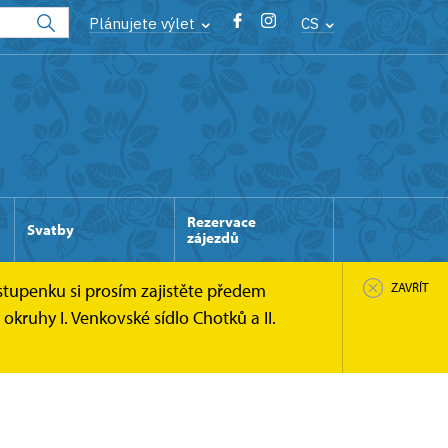
Plánujete výlet
CS
Rezervace
Svatby
zájezdů
stupenku si prosím zajistěte předem
ZAVŘÍT
kruhy I. Venkovské sídlo Chotků a II.