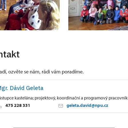
ntakt
vadí, ozvěte se nám, rádi vám poradíme.
gr. Dávid Geleta
ástupce kastelána; projektový, koordinační a programový pracovník
475 228 331
geleta.david@npu.cz
tí nad Labem
63/, Velké Březno 40323