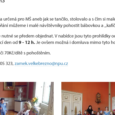
MŠ
a určená pro MŠ aneb jak se tančilo, stolovalo a s čím si mal
 přání můžeme i malé návštěvníky pohostit bábovkou a ,,kaf
je nutné se předem objednat. V nabídce jsou tyto prohlídky 
ací den od
9 - 12 h.
Je ovšem možná i domluva mimo tyto ho
 či 70Kč/dítě s pohoštěním.
505 323,
zamek.velkebrezno@npu.cz