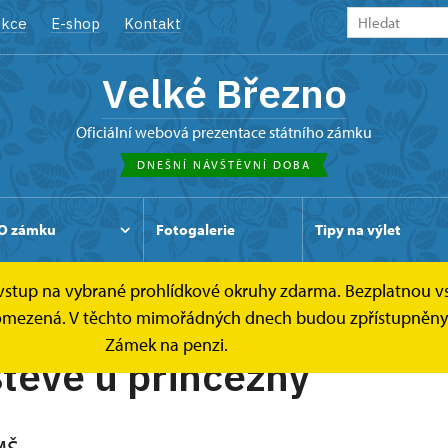
kce
E-shop
Kontakt
Velké Březno
oficiální webová prezentace státního zámku
DNEŠNÍ NÁVŠTĚVNÍ DOBA
O zámku
Fotogalerie
Tipy na výlet
e vstup na vybrané prohlídkové okruhy zdarma. Bezplatnou v
e omezená. V těchto mimořádných dnech budou zpřístupněny o
Zámek na penzi.
těvě u princezny