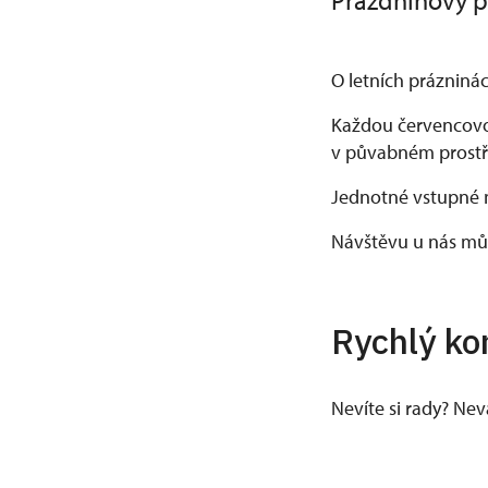
Prázdninový p
O letních prázniná
Každou červencovou
v půvabném prostře
Jednotné vstupné na
Návštěvu u nás můž
Rychlý ko
Nevíte si rady? Ne