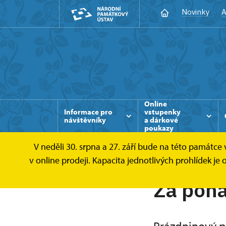
Novinky
A
Online
Informace pro
vstupenky
návštěvníky
a dárkové
poukazy
V neděli 30. srpna a 27. září bude na této památc
v online prodeji. Kapacita jednotlivých prohlídek j
Za poh