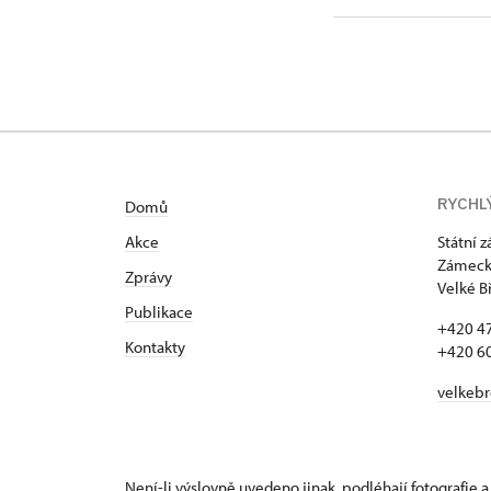
RYCHL
Domů
Akce
Státní 
Zámecká
Zprávy
Velké B
Publikace
+420 4
Kontakty
+420 6
velkeb
Není-li výslovně uvedeno jinak, podléhají fotografie a