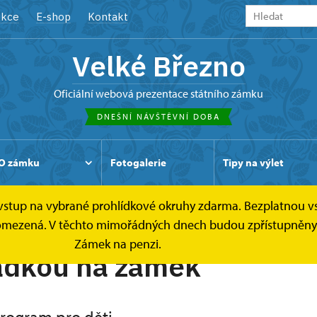
kce
E-shop
Kontakt
Velké Březno
oficiální webová prezentace státního zámku
DNEŠNÍ NÁVŠTĚVNÍ DOBA
O zámku
Fotogalerie
Tipy na výlet
e vstup na vybrané prohlídkové okruhy zdarma. Bezplatnou v
e omezená. V těchto mimořádných dnech budou zpřístupněny o
Zámek na penzi.
ádkou na zámek