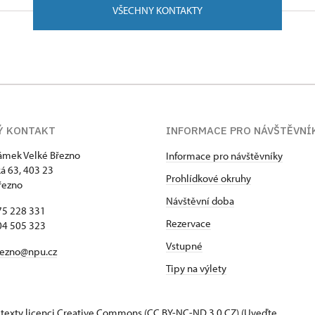
VŠECHNY KONTAKTY
Ý KONTAKT
INFORMACE PRO NÁVŠTĚVNÍ
zámek Velké Březno
Informace pro návštěvníky
 63, 403 23
Prohlídkové okruhy
řezno
Návštěvní doba
75 228 331
Rezervace
04 505 323
Vstupné
rezno@npu.cz
Tipy na výlety
 texty
licenci Creative Commons
(CC BY-NC-ND 3.0 CZ) (Uveďte