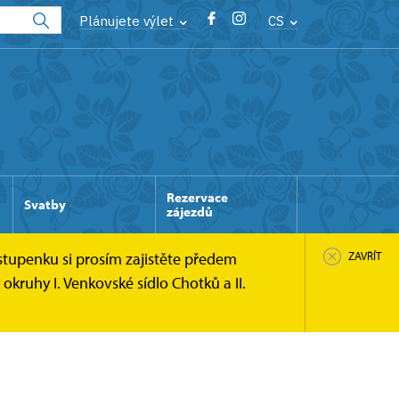
Plánujete výlet
CS
Rezervace
Svatby
zájezdů
stupenku si prosím zajistěte předem
ZAVŘÍT
kruhy I. Venkovské sídlo Chotků a II.