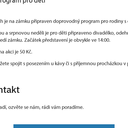
rogram pro děti
ch je na zámku připraven doprovodný program pro rodiny s 
 a srpnovou neděli je pro děti připraveno divadélko, odehr
dí zámku. Začátek představení je obvykle ve 14:00.
 akci je 50 Kč.
ete spojit s posezením u kávy či s příjemnou procházkou v 
ntakt
vadí, ozvěte se nám, rádi vám poradíme.