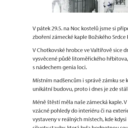
V pátek 29.5. na Noc kostelů jsme si př
zboření zámecké kaple Božského Srdce 
V Chotkovské hrobce ve Valtířově sice d
vysvěcené půdě litoměřického hřbitova,
s nádechem genia loci.
Místním nadšencům i správě zámku se k
unikátní budovu, proto i dnes je zde stá
Méně štěstí měla naše zámecká kaple. 
vzácné pohledy do interiéru či na exter
vystaveny v reálných místech, kde kdys
siluety stavby, která byla hodnotnou sou