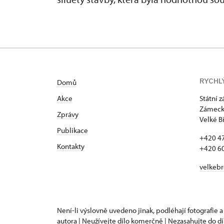
RYCHL
Domů
Akce
Státní 
Zámecká
Zprávy
Velké B
Publikace
+420 4
Kontakty
+420 6
velkeb
Není-li výslovně uvedeno jinak, podléhají fotografie a
autora | Neužívejte dílo komerčně | Nezasahujte do dí