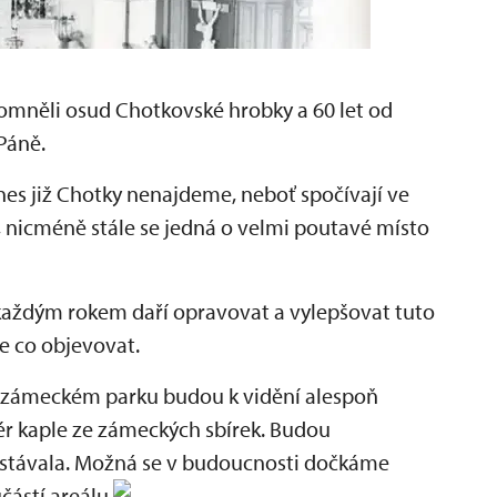
ipomněli osud Chotkovské hrobky a 60 let od
Páně.
nes již Chotky nenajdeme, neboť spočívají ve
 nicméně stále se jedná o velmi poutavé místo
aždým rokem daří opravovat a vylepšovat tuto
le co objevovat.
V zámeckém parku budou k vidění alespoň
iér kaple ze zámeckých sbírek. Budou
i stávala. Možná se v budoucnosti dočkáme
částí areálu.