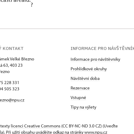
Ý KONTAKT
INFORMACE PRO NÁVŠTĚVNÍ
zámek Velké Březno
Informace pro návštěvníky
 63, 403 23
Prohlídkové okruhy
řezno
Návštěvní doba
75 228 331
Rezervace
04 505 323
Vstupné
rezno@npu.cz
Tipy na výlety
 texty
licenci Creative Commons
(CC BY-NC-ND 3.0 CZ) (Uveďte
la). Při užití obsahu uvádějte odkaz na stránky www.npu.cz