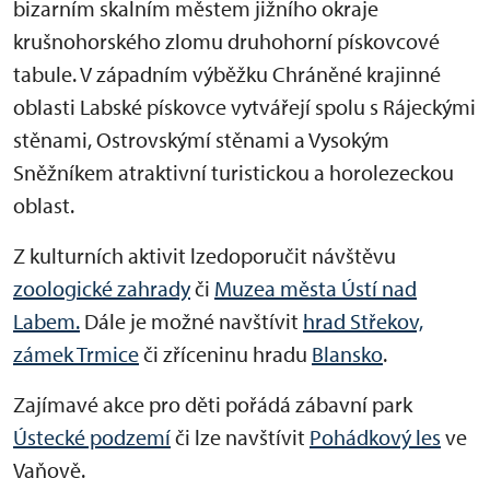
bizarním skalním městem jižního okraje
krušnohorského zlomu druhohorní pískovcové
tabule. V západním výběžku Chráněné krajinné
oblasti Labské pískovce vytvářejí spolu s Rájeckými
stěnami, Ostrovskýmí stěnami a Vysokým
Sněžníkem atraktivní turistickou a horolezeckou
oblast.
Z kulturních aktivit lzedoporučit návštěvu
zoologické zahrady
či
Muzea města Ústí nad
Labem.
Dále je možné navštívit
hrad Střekov,
zámek Trmice
či zříceninu hradu
Blansko
.
Zajímavé akce pro děti pořádá zábavní park
Ústecké podzemí
či lze navštívit
Pohádkový les
ve
Vaňově.