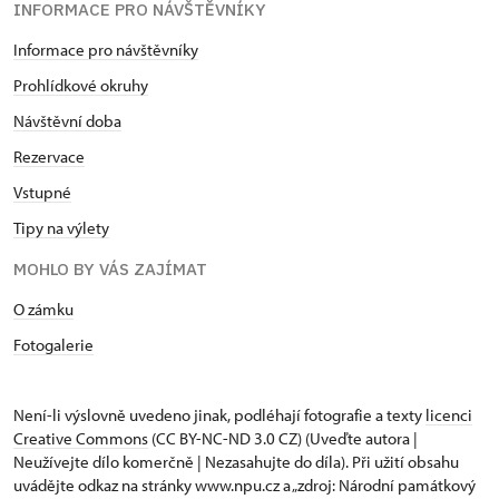
INFORMACE PRO NÁVŠTĚVNÍKY
Informace pro návštěvníky
Prohlídkové okruhy
Návštěvní doba
Rezervace
Vstupné
Tipy na výlety
MOHLO BY VÁS ZAJÍMAT
O zámku
Fotogalerie
Není-li výslovně uvedeno jinak, podléhají fotografie a texty
licenci
Creative Commons
(CC BY-NC-ND 3.0 CZ) (Uveďte autora |
Neužívejte dílo komerčně | Nezasahujte do díla). Při užití obsahu
uvádějte odkaz na stránky www.npu.cz a „zdroj: Národní památkový