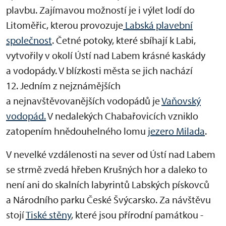
plavbu. Zajímavou možností je i výlet lodí do
Litoměřic, kterou provozuje
Labská plavební
společnost
. Četné potoky, které sbíhají k Labi,
vytvořily v okolí Ústí nad Labem krásné kaskády
a vodopády. V blízkosti města se jich nachází
12. Jedním z nejznámějších
a nejnavštěvovanějších vodopádů je
Vaňovský
vodopád.
V nedalekých Chabařovicích vzniklo
zatopením hnědouhelného lomu
jezero Milada
.
V nevelké vzdálenosti na sever od Ústí nad Labem
se strmě zvedá hřeben Krušných hor a daleko to
není ani do skalních labyrintů Labských pískovců
a Národního parku České Švýcarsko. Za návštěvu
stojí
Tiské stěny
, které jsou přírodní památkou -